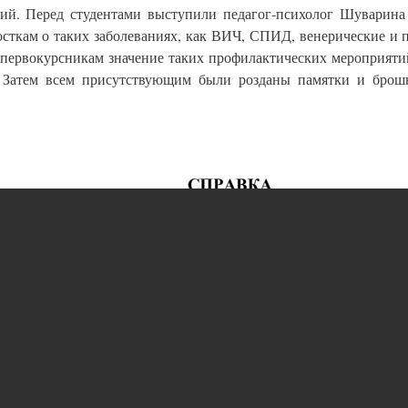
ний. Перед студентами выступили педагог-психолог Шуварина
осткам о таких заболеваниях, как ВИЧ, СПИД, венерические и
 первокурсникам значение таких профилактических мероприят
. Затем всем присутствующим были розданы памятки и бро