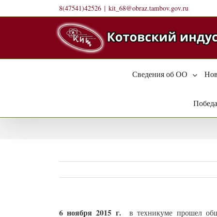
Skip
8(47541)42526
|
kit_68@obraz.tambov.gov.ru
to
content
Сведения об ОО
Нов
Победа
6 ноября 2015 г.
в техникуме прошел общ