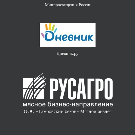
Минпросвещения России
Минист
Дневник.ру
«Без с
ООО «Тамбовский бекон» Мясной бизнес