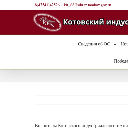
Skip
8(47541)42526
|
kit_68@obraz.tambov.gov.ru
to
content
Сведения об ОО
Нов
Победа
Волонтеры Котовского индустриального техни