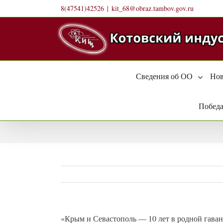
Skip
8(47541)42526
|
kit_68@obraz.tambov.gov.ru
to
content
Сведения об ОО
Нов
Победа
«Крым и Севастополь — 10 лет в родной гава