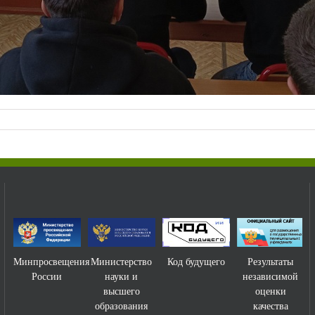
ния
Министерство
Код будущего
Результаты
Управление
науки и
независимой
образования и
высшего
оценки
науки Тамб.
образования
качества
обл.