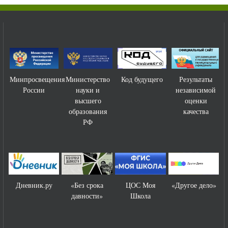
ния
Министерство
Код будущего
Результаты
Управление
науки и
независимой
образования и
высшего
оценки
науки Тамб.
образования
качества
обл.
РФ
«Без срока
ЦОС Моя
«Другое дело»
АИСТ
давности»
Школа