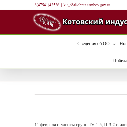
Skip
8(47541)42526
|
kit_68@obraz.tambov.gov.ru
to
content
Сведения об ОО
Нов
Победа
11 февраля студенты групп Тм-1-5, П-3-2 стал