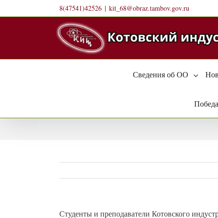
Skip
8(47541)42526
|
kit_68@obraz.tambov.gov.ru
to
content
Сведения об ОО
Нов
Победа
Студенты и преподаватели Котовского индуст