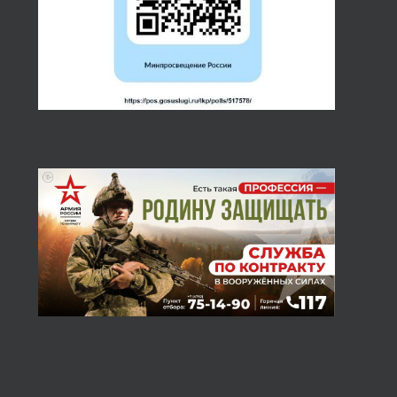
«Синергия»
обучение
услуг РФ