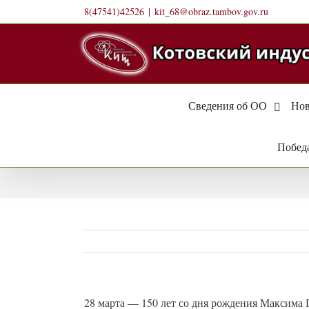
Skip
8(47541)42526
|
kit_68@obraz.tambov.gov.ru
to
content
Сведения об ОО
Нов
Победа
28 марта — 150 лет со дня рождения Максима 