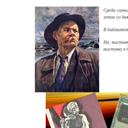
Среди самы
летие со дн
В библиотек
На выставк
выставку в 