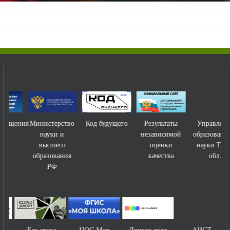
ния
Министерство
Код будущего
Результаты
Управление
науки и
независимой
образования и
высшего
оценки
науки Тамб.
образования
качества
обл.
РФ
«Без срока
ЦОС Моя
«Другое дело»
АИСТ